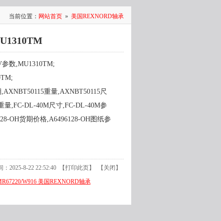
当前位置：
网站首页
»
美国REXNORD轴承
U1310TM
V参数,MU1310TM;
TM;
,AXNBT50115重量,AXNBT50115尺
M重量,FC-DL-40M尺寸,FC-DL-40M参
28-OH货期价格,A6496128-OH图纸参
025-8-22 22:52:40 【
打印此页
】 【
关闭
】
MR67220/W916 美国REXNORD轴承