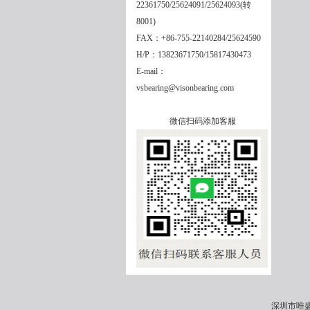
22361750/25624091/25624093(转
8001)
FAX：+86-755-22140284/25624590
H/P：13823671750/15817430473
E-mail：
vsbearing@visonbearing.com
微信扫码添加客服
深圳市唯盛机