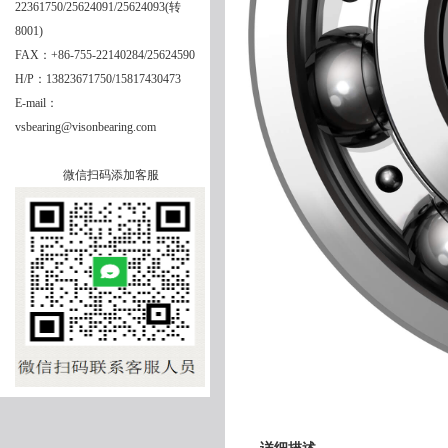
22361750/25624091/25624093(转
8001)
FAX：+86-755-22140284/25624590
H/P：13823671750/15817430473
E-mail：
vsbearing@visonbearing.com
微信扫码添加客服