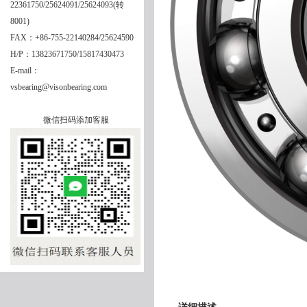
22361750/25624091/25624093(转
8001)
FAX：+86-755-22140284/25624590
H/P：13823671750/15817430473
E-mail：
vsbearing@visonbearing.com
微信扫码添加客服