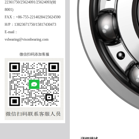
22361750/25624091/25624093(转
8001)
FAX：+86-755-22140284/25624590
H/P：13823671750/15817430473
E-mail：
vsbearing@visonbearing.com
微信扫码添加客服